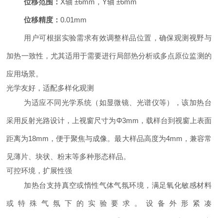
位移范围：
X轴 ±6mm，Y轴 ±6mm
位移精度：
0.01mm
用户可根据实验需求有效调整样品位置，确保观测视野与
加热一致性，尤其适用于需要进行局部热分析或多点原位监测的
应用场景。
光学友好，适配多样化观测
为适应不同光学系统（如显微镜、光谱仪等），该加热台
采用反射光路设计，上视窗尺寸为Φ3mm，载样台到视窗上表面
距离为18mm，便于聚焦与成像。最大样品高度为4mm，兼容常
见薄片、块状、粉末等多种形态样品。
可控环境，扩展性强
加热台支持真空或惰性气体气氛环境，满足氧化敏感材料
或特殊气氛下的实验要求。设备外形紧凑