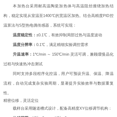
本加热台采用耐高温陶瓷加热体与高温阻丝缠绕加热结
构，稳定实现从室温至1400℃的宽温区加热。结合高精度PID控
温算法与S型热电偶传感器，系统可实现：
温度稳定性：
±0.1℃，有效抑制局部过热与温度波动
温度分辨率：
0.1℃，满足精细实验调控需求
升温速率：
1℃/min ～ 150℃/min 灵活可调，兼顾缓慢晶化
过程与快速热冲击测试
同时支持多段程序化控温，用户可预设升温、保温、降温
流程，自动完成复杂实验周期，显著提升实验效率与数据重复
性。
精密位移，灵活定位
载样台采用隧道槽式设计，配备高精度XY位移调节机构：