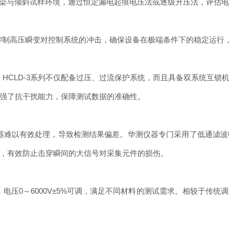
件下液体污染与倾斜试样环境，通过恒定漏电起痕电压法或逐级升压法，评
抑制高压瞬变对控制系统的冲击，确保设备在极端条件下的稳定运行
HCLD-3系列不仅配备过压、过流保护系统，而且具备双系统互锁
强了抗干扰能力，保障测试数据的准确性。
器难以有效处理，导致检测结果偏差。华测仪器专门采用了低通滤波
，有效防止击穿瞬间的大信号对采集元件的损伤。
电压0～6000V±5%可调，满足不同材料的测试需求。相较于传统