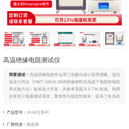
高温绝缘电阻测试仪
简要描述：
高温绝缘电阻率运用三电极法设计原理测量。该仪
器设计符合《GB/T 10518-2006绝缘材料在高温下电阻和电阻
率试验方法》标准设计开发，并参考美国 A.S.T.M 标准。利用
自有的三电极测试系统，重复性与稳定性较好，提高了夹具的
抗干扰的能力，同时大大提高精确度,也可应用于产品检测以及
新材料电学性能研究等用途。
产品型号：
HUACE系列
厂商性质：
制造商