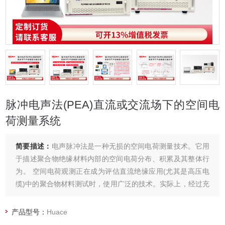
脉冲电声法(PEA)直流或交流场下的空间电
荷测量系统
简要描述：
电声脉冲法是一种无损的空间电荷测量技术。它用
于描述聚合物绝缘材料内部的空间电荷分布、积累及其整体行
为。 空间电荷观测正在成为评估直流绝缘应用(尤其是高压电
缆)中的聚合物材料测试时，使用广泛的技术。实际上，经过充
分的评估，空间电荷的存在是导致高压直流聚合物电缆过早失
效的主要原因，而且也是防止此类电缆快速劣化的主要原因。
产品型号：
Huace
而且，已经表明可以通过空间电荷测量来诊断在使用应力下的