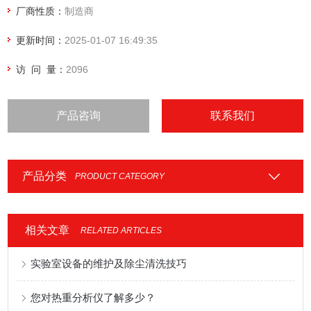
厂商性质：
制造商
绝缘劣化。但是，仍然缺少由空间电荷测量并且也与绝缘体的
电气性能有关产生大量数据，来帮助总结和解释。
更新时间：
2025-01-07 16:49:35
访 问 量：
2096
产品咨询
联系我们
产品分类
PRODUCT CATEGORY
相关文章
RELATED ARTICLES
实验室设备的维护及除尘清洗技巧
您对热重分析仪了解多少？